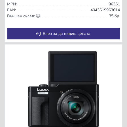
MPN:
96361
EAN:
4043619963614
Външен склад:
35 бр.
Влез за да видиш цената