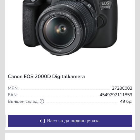
Canon EOS 2000D Digitalkamera
MPN:
2728C003
EAN:
4549292111859
Външен склад:
49 бр.
Влез за да видиш цената