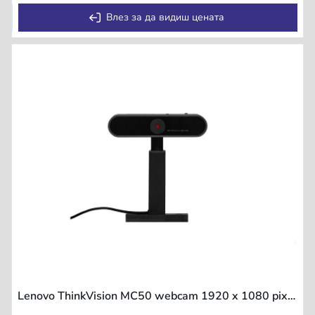
Влез за да видиш цената
Lenovo ThinkVision MC50 webcam 1920 x 1080 pixels USB 2.0 Black