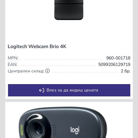
Logitech Webcam Brio 4K
MPN:
960-001718
EAN:
5099206129719
Централен склад:
2 бр.
Влез за да видиш цената