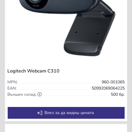
Logitech Webcam C310
MPN:
960-001065
EAN:
50992069064225
Външен склад:
500 бр.
Влез за да видиш цената