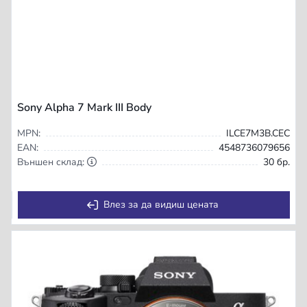
Sony Alpha 7 Mark III Body
MPN:
ILCE7M3B.CEC
EAN:
4548736079656
Външен склад:
30 бр.
Влез за да видиш цената