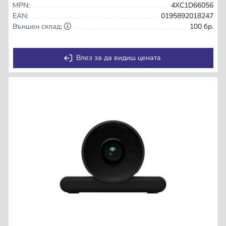
MPN:
4XC1D66056
EAN:
0195892018247
Външен склад:
100 бр.
Влез за да видиш цената