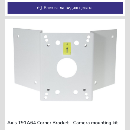
Влез за да видиш цената
Axis T91A64 Corner Bracket - Camera mounting kit