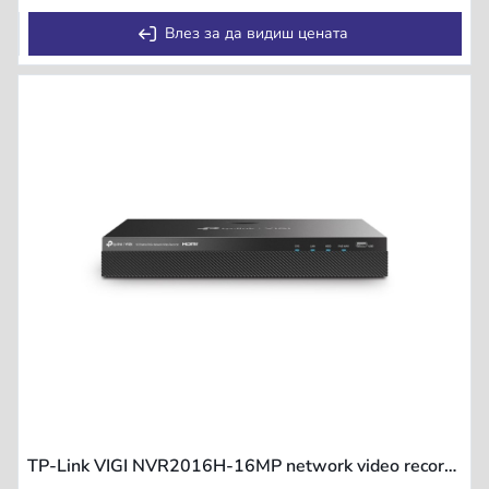
Влез за да видиш цената
TP-Link VIGI NVR2016H-16MP network video recorder Black