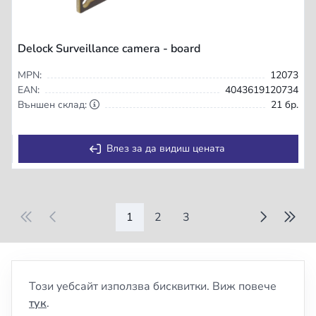
Delock Surveillance camera - board
MPN:
12073
EAN:
4043619120734
Външен склад:
21 бр.
Влез за да видиш цената
1
2
3
Този уебсайт използва бисквитки. Виж повече
тук
.