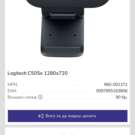
Logitech C505e 1280x720
MPN:
960-001372
EAN:
0097855163806
Външен склад:
90 бр.
Влез за да видиш цената