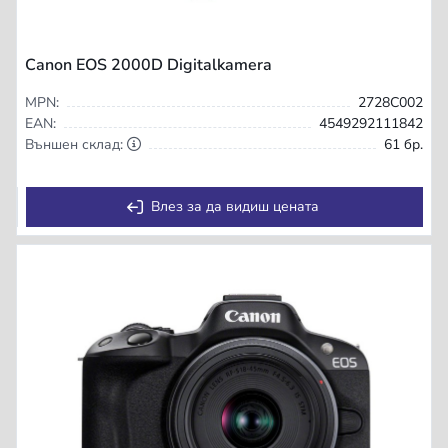
Canon EOS 2000D Digitalkamera
MPN:
2728C002
EAN:
4549292111842
Външен склад:
61 бр.
Влез за да видиш цената