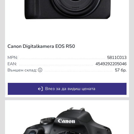
Canon Digitalkamera EOS R50
MPN:
5811C013
EAN:
4549292205046
Външен склад:
57 бр.
Влез за да видиш цената