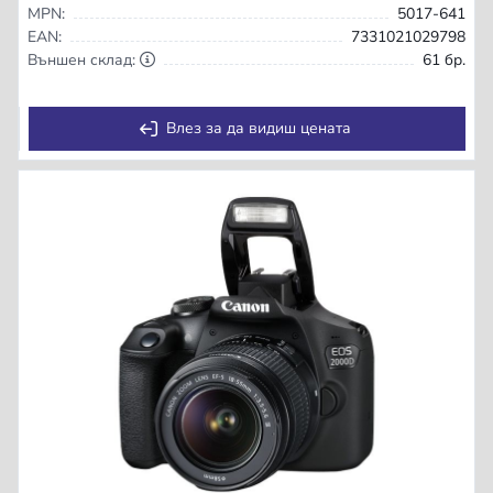
MPN:
5017-641
EAN:
7331021029798
Външен склад:
61 бр.
Влез за да видиш цената