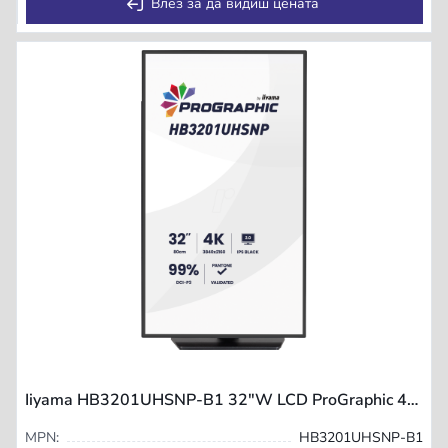
Влез за да видиш цената
Iiyama HB3201UHSNP-B1 32"W LCD ProGraphic 4K UHD IPS USB-C D
MPN:
HB3201UHSNP-B1