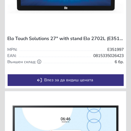
Elo Touch Solutions 27" with stand Elo 2702L (E351997)
MPN:
E351997
EAN:
0815335026423
Външен склад:
6 бр.
Влез за да видиш цената