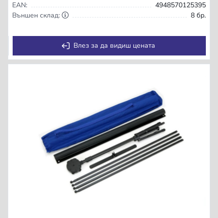
EAN:
4948570125395
Външен склад:
8 бр.
Влез за да видиш цената