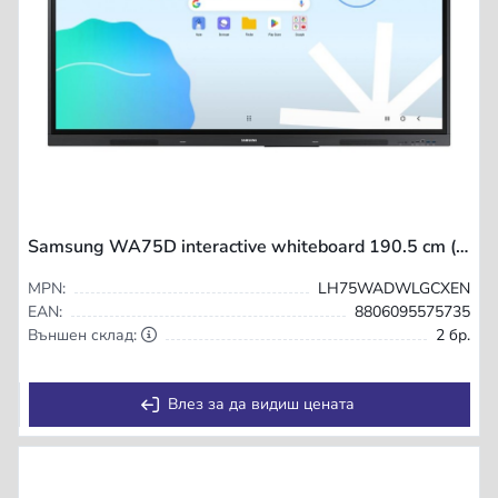
Samsung WA75D interactive whiteboard 190.5 cm (75") 3840 x 2160 pixels Touchscreen Grey
MPN:
LH75WADWLGCXEN
EAN:
8806095575735
Външен склад:
2 бр.
Влез за да видиш цената