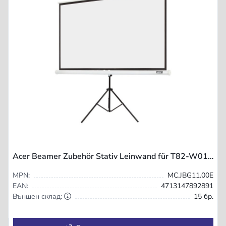
Acer Beamer Zubehör Stativ Leinwand für T82-W01MW
MPN:
MC.JBG11.00E
EAN:
4713147892891
Външен склад:
15 бр.