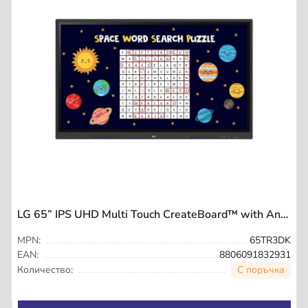
LG 65” IPS UHD Multi Touch CreateBoard™ with Android 11 OS, Wireless & Bluetooth, Built-in whiteboarding software
MPN:
65TR3DK
EAN:
8806091832931
С поръчка
Количество: