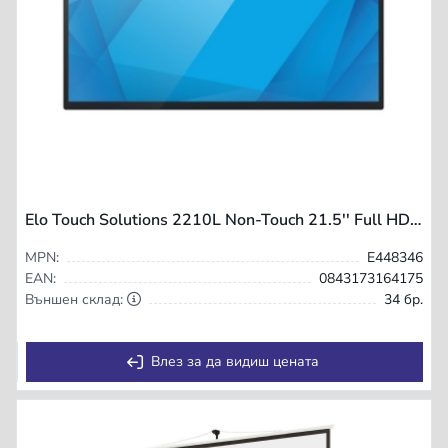
Elo Touch Solutions 2210L Non-Touch 21.5'' Full HD Kit schwarz - Flat Screen - 54.6 cm
MPN:
E448346
EAN:
0843173164175
Външен склад:
34 бр.
Влез за да видиш цената