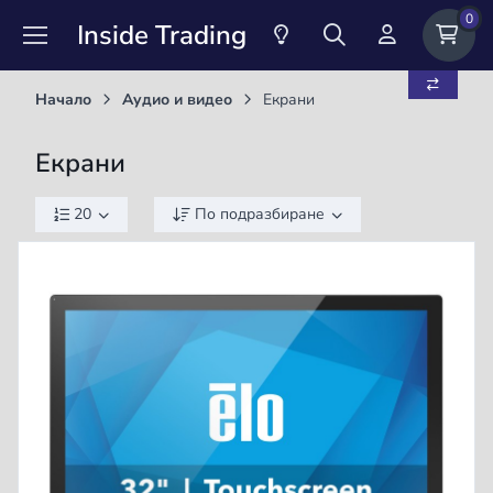
0
Inside Trading
Начало
Аудио и видео
Екрани
Екрани
20
По подразбиране