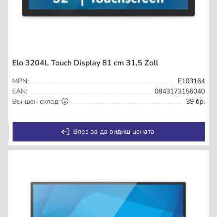
Elo 3204L Touch Display 81 cm 31,5 Zoll
MPN:
E103164
EAN:
0843173156040
Външен склад:
39 бр.
Влез за да видиш цената