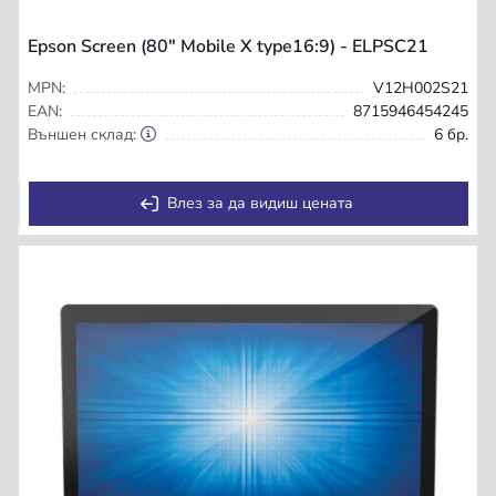
Epson Screen (80" Mobile X type16:9) - ELPSC21
MPN:
V12H002S21
EAN:
8715946454245
Външен склад:
6 бр.
Влез за да видиш цената