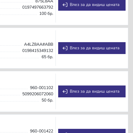
875L8AA
Влез за да видиш цената
0197497663792
100 бр.
A4LZ8AA#ABB
Влез за да видиш цената
0198415349132
65 бр.
960-001102
Влез за да видиш цената
5099206072060
50 бр.
960-001422