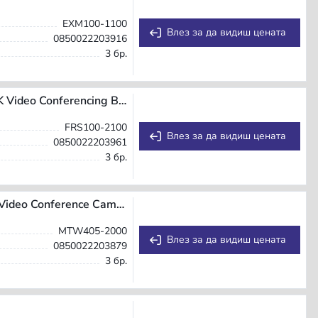
EXM100-1100
Влез за да видиш цената
0850022203916
3 бр.
Owl Labs Owl Bar Video Conferencing Device — 4K Video Conferencing Bar
FRS100-2100
Влез за да видиш цената
0850022203961
3 бр.
Owl Labs Meeting Owl 4+ 360-Degree, 4K Smart Video Conference Camera, Microphone and Speaker (Automatic Speaker Focus, Smart Zooming and Noise Equalising)
MTW405-2000
Влез за да видиш цената
0850022203879
3 бр.