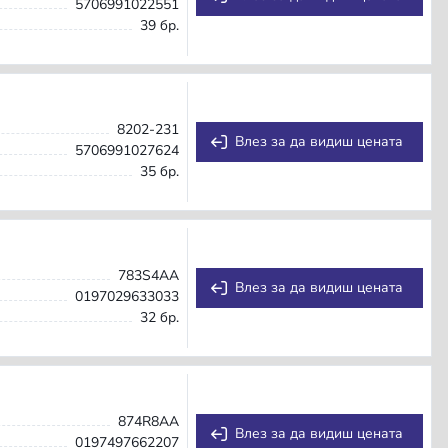
5706991022551
39 бр.
8202-231
Влез за да видиш цената
5706991027624
35 бр.
783S4AA
Влез за да видиш цената
0197029633033
32 бр.
874R8AA
Влез за да видиш цената
0197497662207