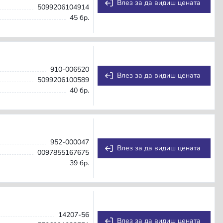
Влез за да видиш цената
5099206104914
45 бр.
910-006520
Влез за да видиш цената
5099206100589
40 бр.
952-000047
Влез за да видиш цената
0097855167675
39 бр.
14207-56
Влез за да видиш цената