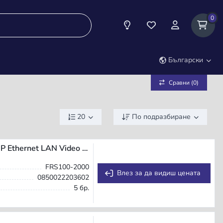
0
Любими (0)
Български
Сравни (0)
20
По подразбиране
Owl Labs Owl Bar video conferencing system 48 MP Ethernet LAN Video collaboration bar
FRS100-2000
Влез за да видиш цената
0850022203602
5 бр.