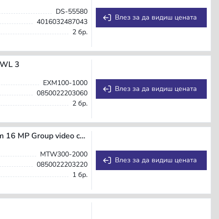
DS-55580
Влез за да видиш цената
4016032487043
2 бр.
OWL 3
EXM100-1000
Влез за да видиш цената
0850022203060
2 бр.
Owl Labs Meeting Owl 3 video conferencing system 16 MP Group video conferencing system
MTW300-2000
Влез за да видиш цената
0850022203220
1 бр.