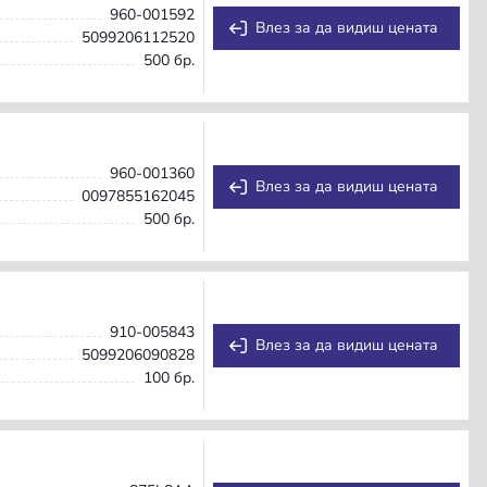
960-001592
Влез за да видиш цената
5099206112520
500 бр.
960-001360
Влез за да видиш цената
0097855162045
500 бр.
910-005843
Влез за да видиш цената
5099206090828
100 бр.