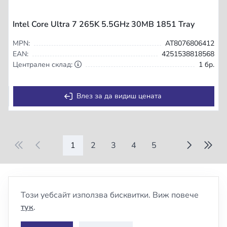
Intel Core Ultra 7 265K 5.5GHz 30MB 1851 Tray
MPN:
AT8076806412
EAN:
4251538818568
Централен склад:
1 бр.
Влез за да видиш цената
1
2
3
4
5
Този уебсайт използва бисквитки. Виж повече
тук
.
За Нас
Условия за ползване
Поверителност
GDPR
Контакти