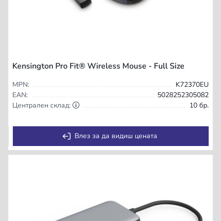
Kensington Pro Fit® Wireless Mouse - Full Size
MPN:
K72370EU
EAN:
5028252305082
Централен склад:
10 бр.
Влез за да видиш цената