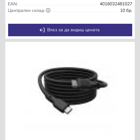
EAN:
4016032481027
Централен склад:
10 бр.
Влез за да видиш цената