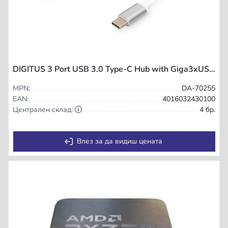
DIGITUS 3 Port USB 3.0 Type-C Hub with Giga3xUSB A/F
MPN:
DA-70255
EAN:
4016032430100
Централен склад:
4 бр.
Влез за да видиш цената