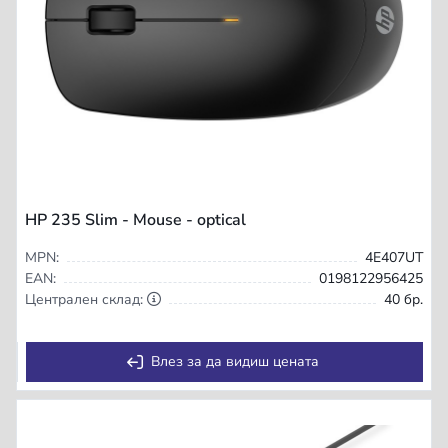
HP 235 Slim - Mouse - optical
MPN:
4E407UT
EAN:
0198122956425
Централен склад:
40 бр.
Влез за да видиш цената