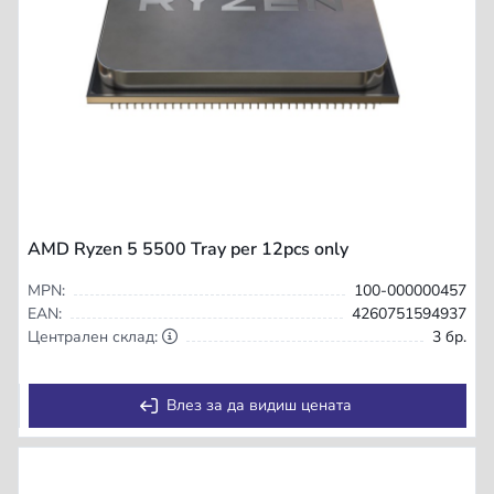
AMD Ryzen 5 5500 Tray per 12pcs only
MPN:
100-000000457
EAN:
4260751594937
Централен склад:
3 бр.
Влез за да видиш цената