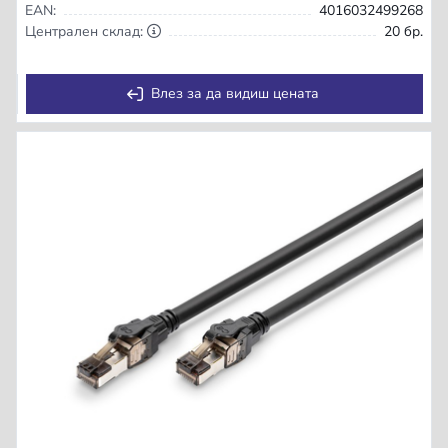
EAN:
4016032499268
Централен склад:
20 бр.
Влез за да видиш цената