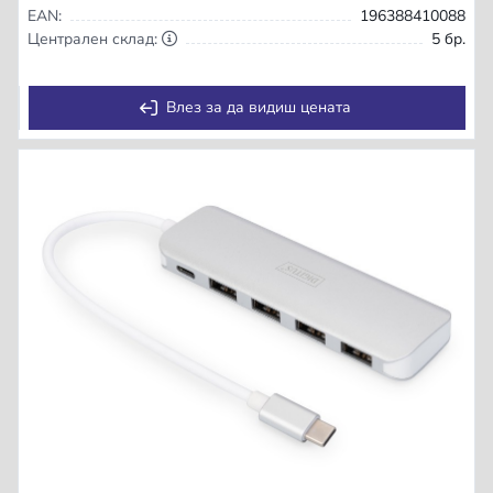
EAN:
196388410088
Централен склад:
5 бр.
Влез за да видиш цената