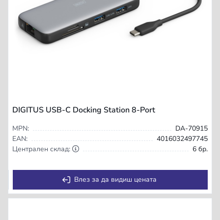
DIGITUS USB-C Docking Station 8-Port
MPN:
DA-70915
EAN:
4016032497745
Централен склад:
6 бр.
Влез за да видиш цената