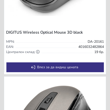
DIGITUS Wireless Optical Mouse 3D black
MPN:
DA-20161
EAN:
4016032482864
Централен склад:
19 бр.
Влез за да видиш цената