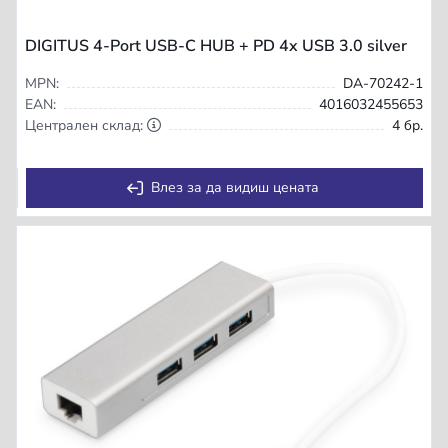
DIGITUS 4-Port USB-C HUB + PD 4x USB 3.0 silver
MPN:
DA-70242-1
EAN:
4016032455653
Централен склад:
4 бр.
Влез за да видиш цената