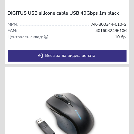
DIGITUS USB silicone cable USB 40Gbps 1m black
MPN:
AK-300344-010-S
EAN:
4016032496106
Централен склад:
10 бр.
Влез за да видиш цената