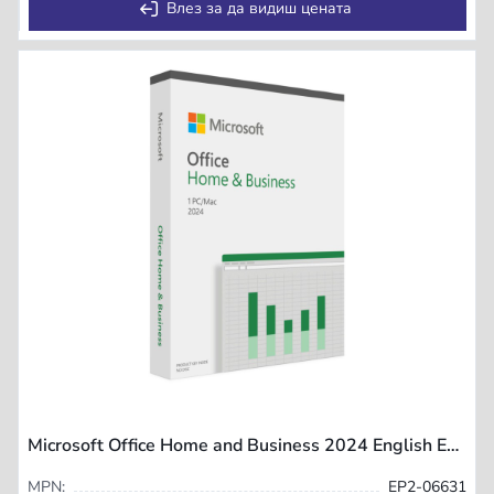
Влез за да видиш цената
Microsoft Office Home and Business 2024 English EuroZone 1 License Medialess
MPN:
EP2-06631