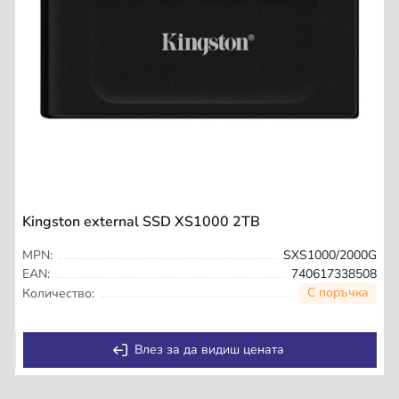
Kingston external SSD XS1000 2TB
MPN:
SXS1000/2000G
EAN:
740617338508
С поръчка
Количество:
Влез за да видиш цената