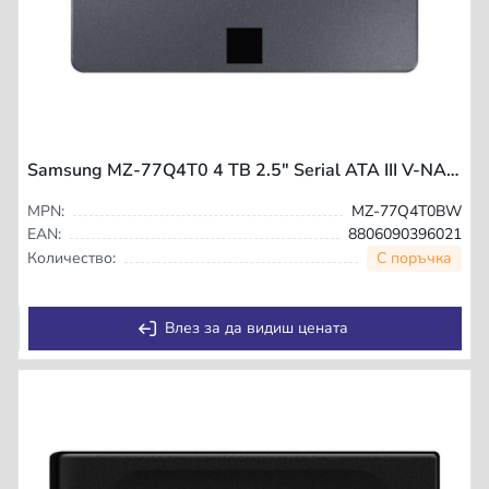
Samsung MZ-77Q4T0 4 TB 2.5" Serial ATA III V-NAND MLC
MPN:
MZ-77Q4T0BW
EAN:
8806090396021
С поръчка
Количество:
Влез за да видиш цената