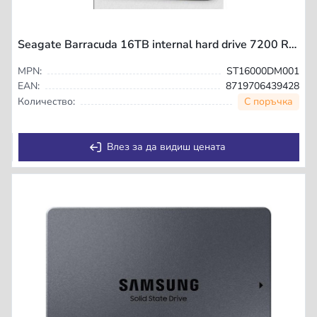
Seagate Barracuda 16TB internal hard drive 7200 RPM 512 MB 3.5" Serial ATA
MPN:
ST16000DM001
EAN:
8719706439428
С поръчка
Количество:
Влез за да видиш цената