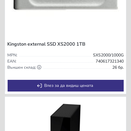
Kingston external SSD XS2000 1TB
MPN:
SXS2000/1000G
EAN:
740617321340
Външен склад:
26 бр.
Влез за да видиш цената