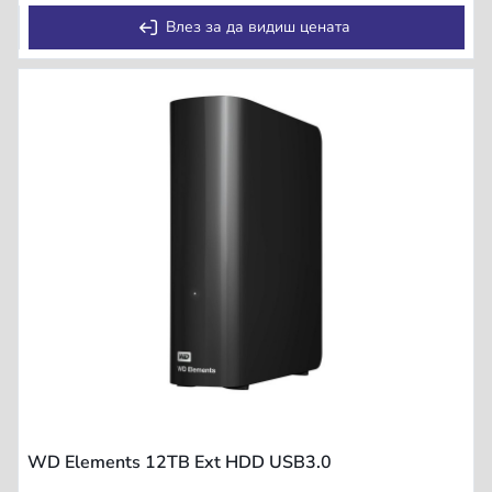
Влез за да видиш цената
WD Elements 12TB Ext HDD USB3.0