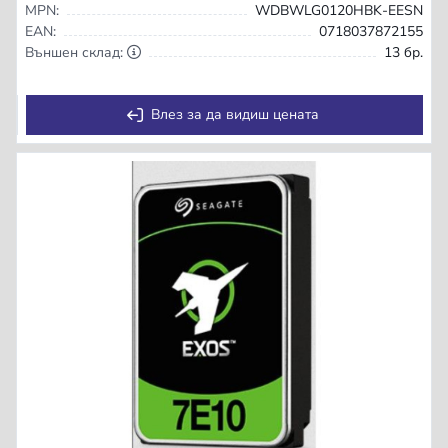
MPN:
WDBWLG0120HBK-EESN
EAN:
0718037872155
Външен склад:
13 бр.
Влез за да видиш цената