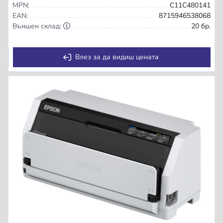
MPN:
C11C480141
EAN:
8715946538068
Външен склад:
20 бр.
Влез за да видиш цената