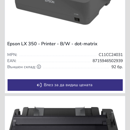
Epson LX 350 - Printer - B/W - dot-matrix
MPN:
C11CC24031
EAN:
8715946502939
Външен склад:
92 бр.
Влез за да видиш цената