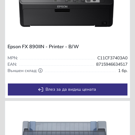
Epson FX 890IIN - Printer - B/W
MPN:
C11CF37403A0
EAN:
8715946634517
Външен склад:
1 бр.
Влез за да видиш цената