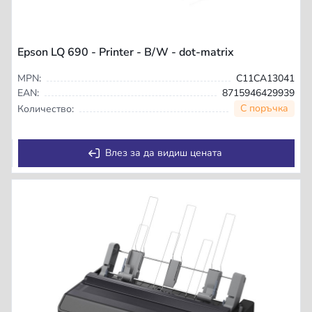
Epson LQ 690 - Printer - B/W - dot-matrix
MPN:
C11CA13041
EAN:
8715946429939
С поръчка
Количество:
Влез за да видиш цената