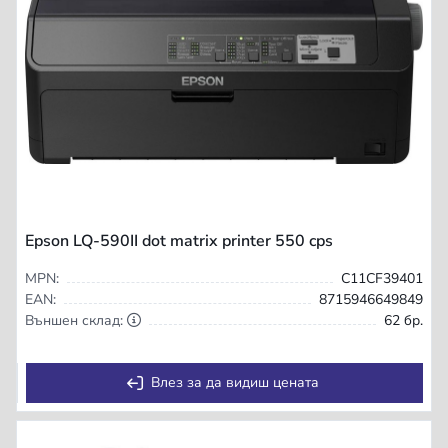
Epson LQ-590II dot matrix printer 550 cps
MPN:
C11CF39401
EAN:
8715946649849
Външен склад:
62 бр.
Влез за да видиш цената