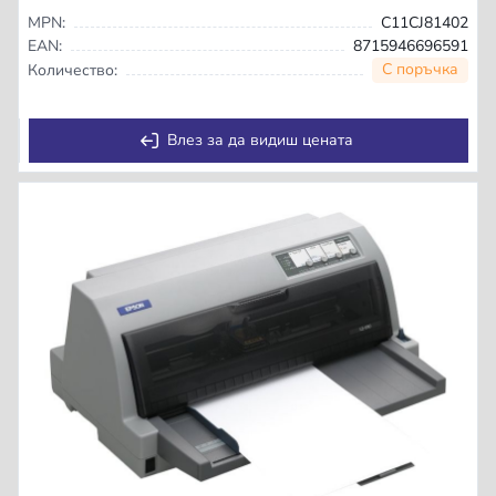
MPN:
C11CJ81402
EAN:
8715946696591
С поръчка
Количество:
Влез за да видиш цената