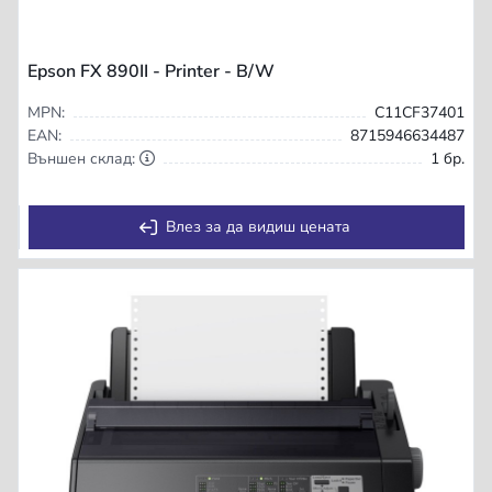
Epson FX 890II - Printer - B/W
MPN:
C11CF37401
EAN:
8715946634487
Външен склад:
1 бр.
Влез за да видиш цената