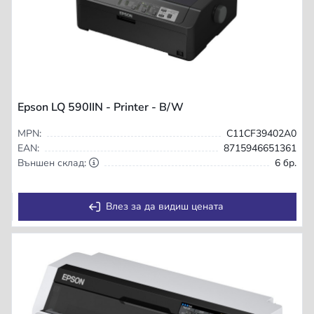
Epson LQ 590IIN - Printer - B/W
MPN:
C11CF39402A0
EAN:
8715946651361
Външен склад:
6 бр.
Влез за да видиш цената