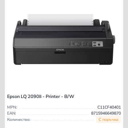
Epson LQ 2090II - Printer - B/W
MPN:
C11CF40401
EAN:
8715946649870
С поръчка
Количество: