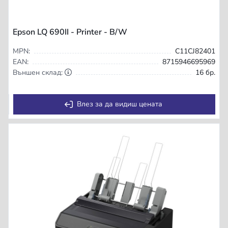
Epson LQ 690II - Printer - B/W
MPN:
C11CJ82401
EAN:
8715946695969
Външен склад:
16 бр.
Влез за да видиш цената