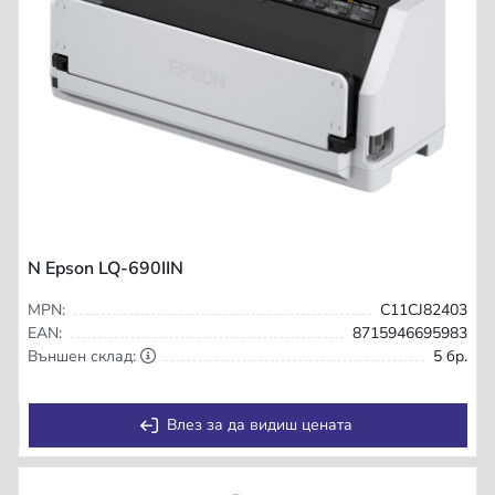
N Epson LQ-690IIN
MPN:
C11CJ82403
EAN:
8715946695983
Външен склад:
5 бр.
Влез за да видиш цената