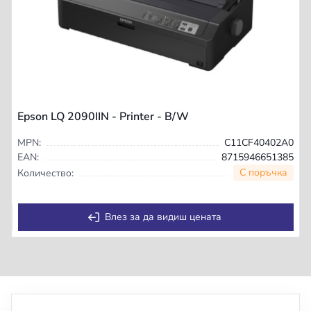
Epson LQ 2090IIN - Printer - B/W
MPN:
C11CF40402A0
EAN:
8715946651385
С поръчка
Количество:
Влез за да видиш цената