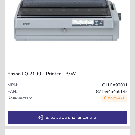
Epson LQ 2190 - Printer - B/W
MPN:
C11CA92001
EAN:
8715946465142
С поръчка
Количество:
Влез за да видиш цената