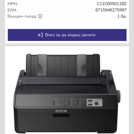
MPN:
C11C605011BZ
EAN:
8715946275987
Външен склад:
1 бр.
Влез за да видиш цената