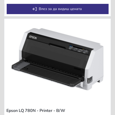
Влез за да видиш цената
Epson LQ 780N - Printer - B/W