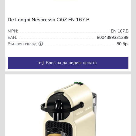
De Longhi Nespresso CitiZ EN 167.B
MPN:
EN 167.B
EAN:
8004399331389
Външен склад:
80 бр.
Влез за да видиш цената