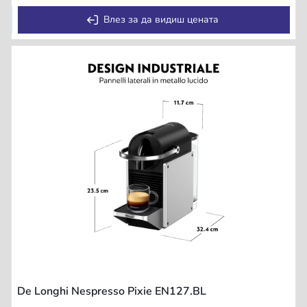
Влез за да видиш цената
De Longhi Nespresso Pixie EN127.BL