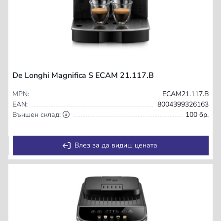
De Longhi Magnifica S ECAM 21.117.B
MPN:
ECAM21.117.B
EAN:
8004399326163
Външен склад:
100 бр.
Влез за да видиш цената