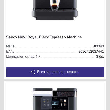
Saeco New Royal Black Espresso Machine
MPN:
9J0040
EAN:
8016712037441
Централен склад:
3 бр.
Влез за да видиш цената