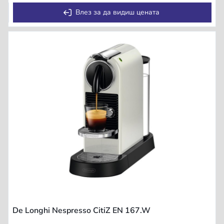
Влез за да видиш цената
De Longhi Nespresso CitiZ EN 167.W