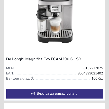
De Longhi Magnifica Evo ECAM290.61.SB
MPN:
0132217075
EAN:
8004399021402
Външен склад:
100 бр.
Влез за да видиш цената