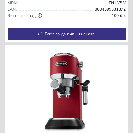
MPN:
EN167W
EAN:
8004399331372
Външен склад:
100 бр.
Влез за да видиш цената