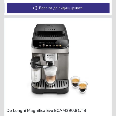
Влез за да видиш цената
De Longhi Magnifica Evo ECAM290.81.TB