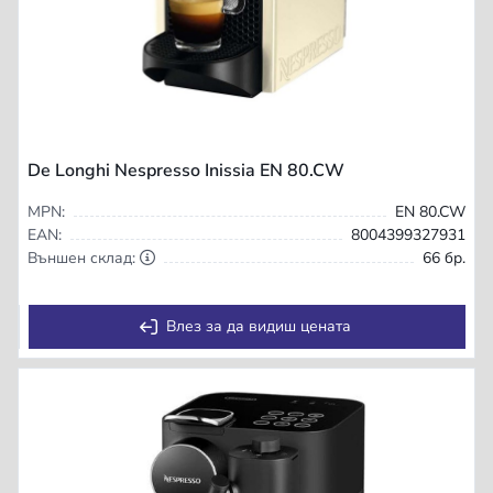
De Longhi Nespresso Inissia EN 80.CW
MPN:
EN 80.CW
EAN:
8004399327931
Външен склад:
66 бр.
Влез за да видиш цената