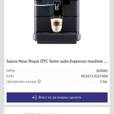
Saeco New Royal OTC Semi-auto Espresso machine 2.5 L
MPN:
9J0080
EAN:
8016712037458
Централен склад:
2 бр.
Влез за да видиш цената