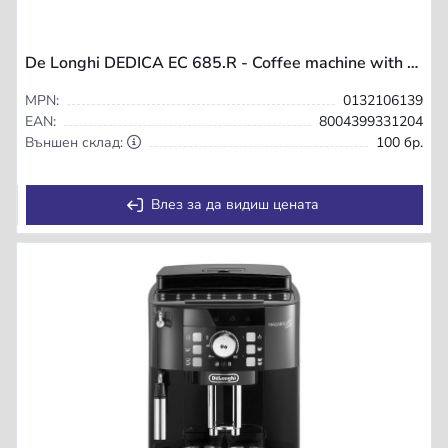
De Longhi DEDICA EC 685.R - Coffee machine with milk frother
MPN:
0132106139
EAN:
8004399331204
Външен склад:
100 бр.
Влез за да видиш цената