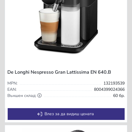
De Longhi Nespresso Gran Lattissima EN 640.B
MPN:
132193539
EAN:
8004399024366
Външен склад:
60 бр.
Влез за да видиш цената