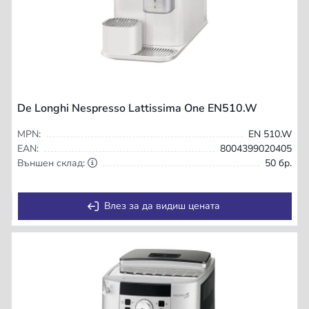
De Longhi Nespresso Lattissima One EN510.W
MPN:
EN 510.W
EAN:
8004399020405
Външен склад:
50 бр.
Влез за да видиш цената