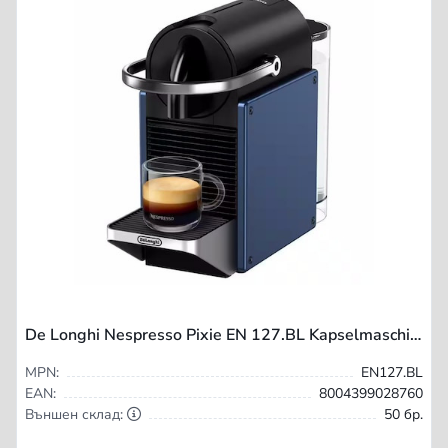
De Longhi Nespresso Pixie EN 127.BL Kapselmaschine blau - Coffee Capsule Machine
MPN:
EN127.BL
EAN:
8004399028760
Външен склад:
50 бр.