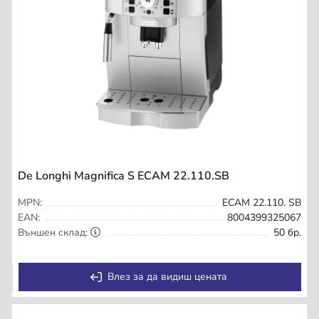
De Longhi Magnifica S ECAM 22.110.SB
MPN:
ECAM 22.110. SB
EAN:
8004399325067
Външен склад:
50 бр.
Влез за да видиш цената