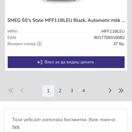
SMEG 50's Style MFF11BLEU Black, Automatic milk frother/warmer, Black, Stainless steel, 250 ml, 0.6 L, Hot & Cold
MPN:
MFF11BLEU
EAN:
8017709316082
Външен склад:
37 бр.
Влез за да видиш цената
1
2
3
4
Този уебсайт използва бисквитки. Виж повече
тук
.