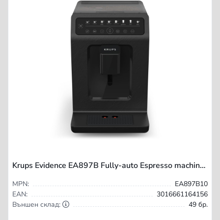
Krups Evidence EA897B Fully-auto Espresso machine 2.3 L
MPN:
EA897B10
EAN:
3016661164156
Външен склад:
49 бр.