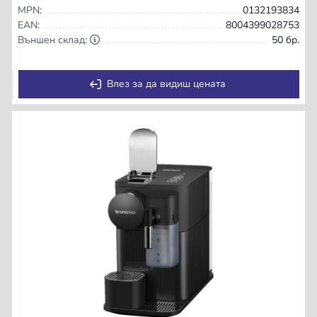
MPN:
0132193834
EAN:
8004399028753
Външен склад:
50 бр.
Влез за да видиш цената