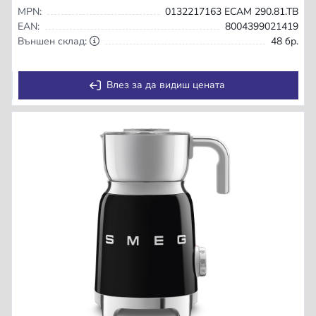
MPN:
0132217163 ECAM 290.81.TB
EAN:
8004399021419
Външен склад:
48 бр.
Влез за да видиш цената