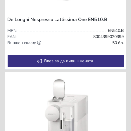
De Longhi Nespresso Lattissima One EN510.B
MPN:
EN510.B
EAN:
8004399020399
Външен склад:
50 бр.
Влез за да видиш цената