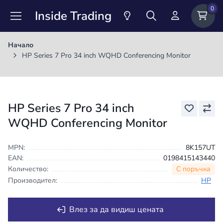
0
Inside Trading
Начало
HP Series 7 Pro 34 inch WQHD Conferencing Monitor
HP Series 7 Pro 34 inch
WQHD Conferencing Monitor
MPN:
8K157UT
EAN:
0198415143440
С поръчка
Количество:
Производител:
HP
Влез за да видиш цената